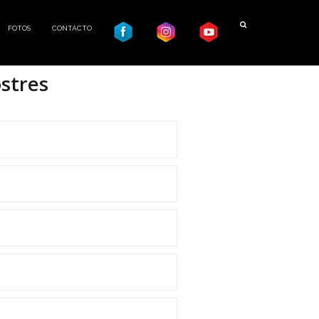
FOTOS
CONTÁCTO
stres
os
cm cada letra