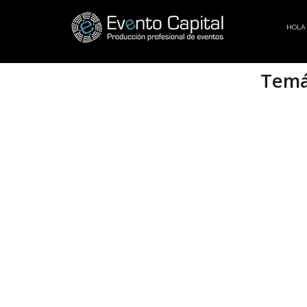
HOLA
Temá